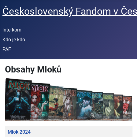
Československý Fandom v Čes
Interkom
Kdo je kdo
PAF
Obsahy Mloků
Titulek
Mlok 2024