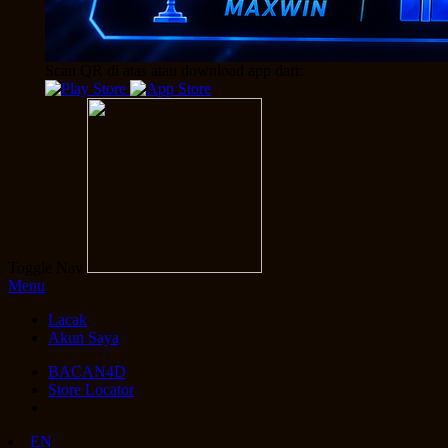
Scan QR di atas atau download app dari:
Toggle Nav
Menu
Lacak
Akun Saya
BACAN4D
Store Locator
EN